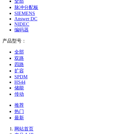
全部
脉冲分配板
SIEMENS
Answer DC
NIDEC
编码器
产品型号：
全部
双路
四路
扩容
SPDM
HS44
储能
传动
推荐
热门
最新
网站首页