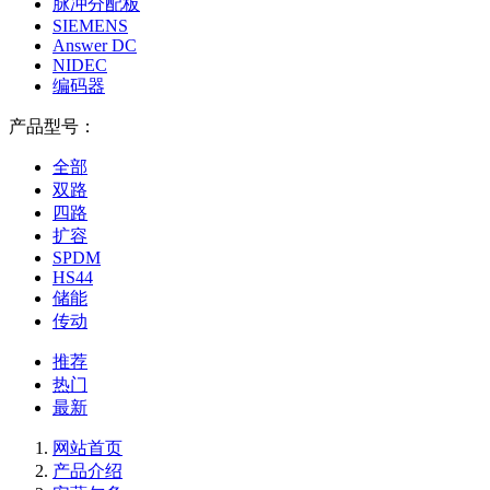
脉冲分配板
SIEMENS
Answer DC
NIDEC
编码器
产品型号：
全部
双路
四路
扩容
SPDM
HS44
储能
传动
推荐
热门
最新
网站首页
产品介绍