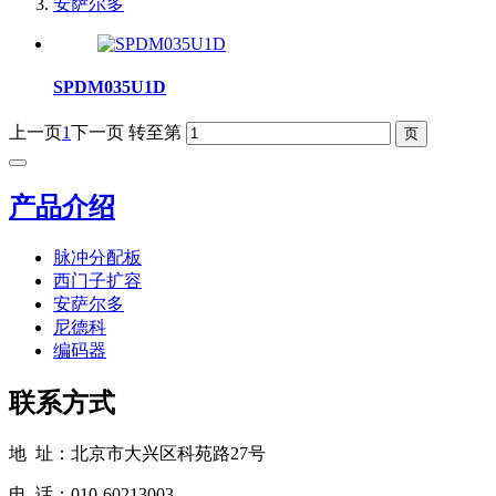
安萨尔多
SPDM035U1D
上一页
1
下一页
转至第
产品介绍
脉冲分配板
西门子扩容
安萨尔多
尼德科
编码器
联系方式
地 址：北京市大兴区科苑路27号
电 话：010-60213003