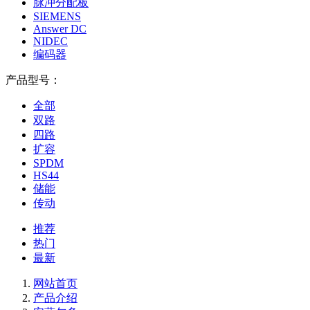
脉冲分配板
SIEMENS
Answer DC
NIDEC
编码器
产品型号：
全部
双路
四路
扩容
SPDM
HS44
储能
传动
推荐
热门
最新
网站首页
产品介绍