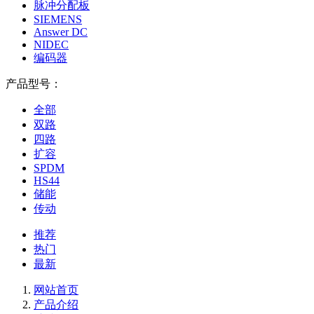
脉冲分配板
SIEMENS
Answer DC
NIDEC
编码器
产品型号：
全部
双路
四路
扩容
SPDM
HS44
储能
传动
推荐
热门
最新
网站首页
产品介绍