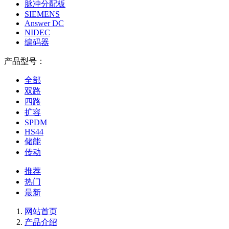
脉冲分配板
SIEMENS
Answer DC
NIDEC
编码器
产品型号：
全部
双路
四路
扩容
SPDM
HS44
储能
传动
推荐
热门
最新
网站首页
产品介绍