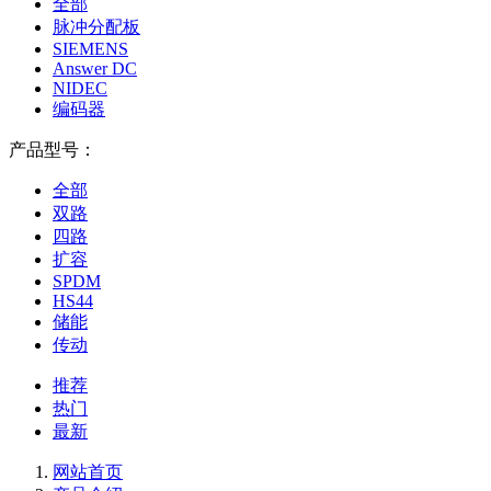
全部
脉冲分配板
SIEMENS
Answer DC
NIDEC
编码器
产品型号：
全部
双路
四路
扩容
SPDM
HS44
储能
传动
推荐
热门
最新
网站首页