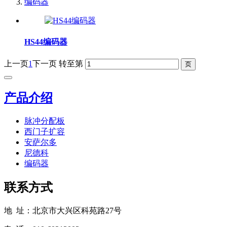
编码器
HS44编码器
上一页
1
下一页
转至第
产品介绍
脉冲分配板
西门子扩容
安萨尔多
尼德科
编码器
联系方式
地 址：北京市大兴区科苑路27号