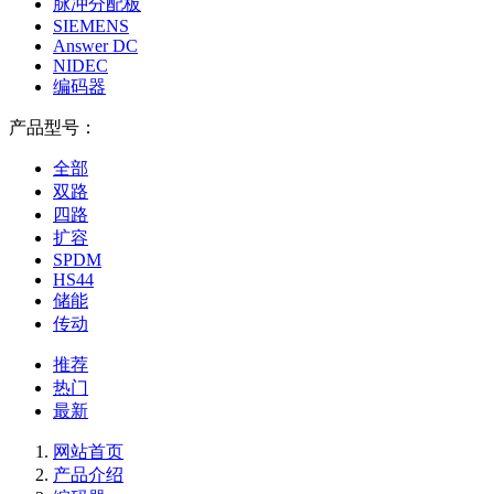
脉冲分配板
SIEMENS
Answer DC
NIDEC
编码器
产品型号：
全部
双路
四路
扩容
SPDM
HS44
储能
传动
推荐
热门
最新
网站首页
产品介绍