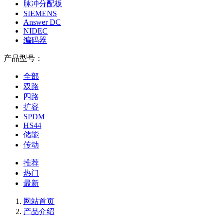
脉冲分配板
SIEMENS
Answer DC
NIDEC
编码器
产品型号：
全部
双路
四路
扩容
SPDM
HS44
储能
传动
推荐
热门
最新
网站首页
产品介绍