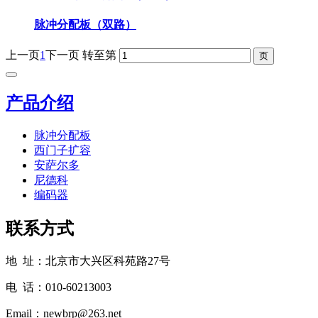
脉冲分配板（双路）
上一页
1
下一页
转至第
产品介绍
脉冲分配板
西门子扩容
安萨尔多
尼德科
编码器
联系方式
地 址：北京市大兴区科苑路27号
电 话：010-60213003
Email：newbrp@263.net